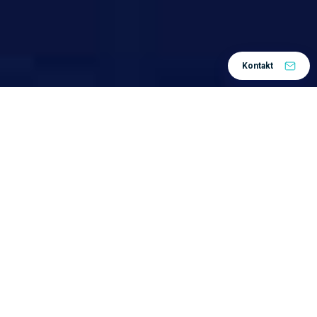
Kontakt
Home
ZW3D CAD/CAM softver
/
Integrisano CAD/CAM
rešenje za napredno
projektovanje
ZW3D
nudi vrhunski skup alata za postizanje