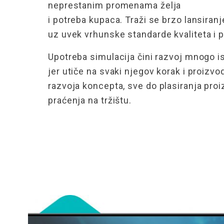
neprestanim
promenama
želja
i potreba kupaca. Traži se brzo lansiran
uz
uvek
vrhunske standarde kvaliteta i 
Upotreba simulacija čini razvoj mnogo isp
jer utiče na svaki njegov korak i proizvod
razvoja koncepta, sve do
plasiranja pro
praćenja na tržištu.