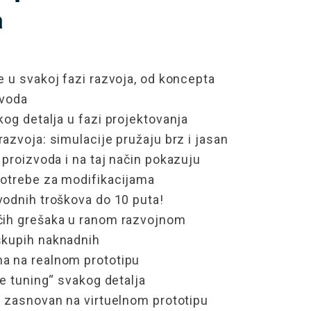
a
e
u svakoj fazi razvoja, od koncepta
zvoda
kog detalja u fazi
projekt
ovanja
azvoja: simulacije pružaju brz i jasan
e proizvoda
i na taj način pokazuju
otrebe za modifikacijama
odnih troškova do 10 puta!
ćih
grešaka u ranom razvojnom
skupih naknadnih
na
na
realnom
prototipu
ne
tuning
“
svakog detalja
j zasnovan na
virtuelnom
prototipu