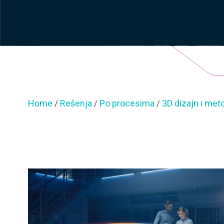
Home
Rešenja
Po procesima
3D dizajn i met
/
/
/