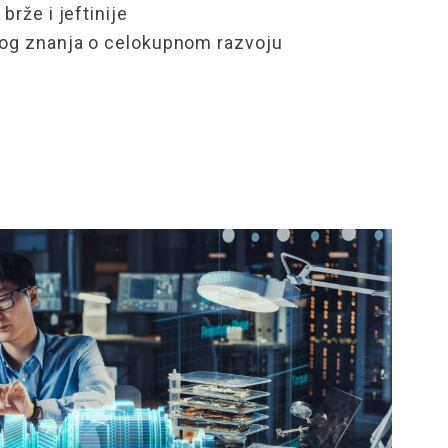
brže i jeftinije
og znanja o
celokupnom
razvoju