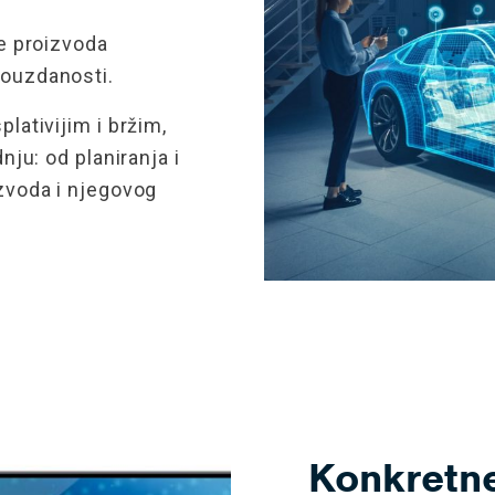
je proizvoda
pouzdanosti.
lativijim i bržim,
nju: od planiranja i
izvoda i njegovog
Konkretne