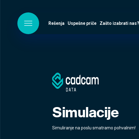
Rešenja
Uspešne priče
Zašto izabrati nas
Simulacije
Simuliranje na poslu smatramo pohvalnim!