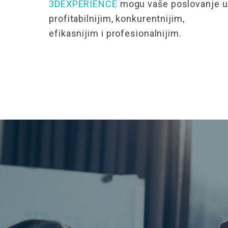
3DEXPERIENCE
mogu vaše poslovanje uč
profitabilnijim, konkurentnijim,
efikasnijim i profesionalnijim
.