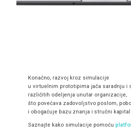
Konačno, razvoj kroz simulacije
u
virtuelnim
prototipima
jača saradnju i 
različitih
odeljenja
unutar organizacije,
što
povećava
zadovoljstvo poslom, pobo
i
obogaćuje
bazu znanja i
stručni kapital
Saznajte kako simulacije
pomoću
platf