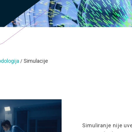
odologija
Simulacije
/
Simuliranje nije
uv