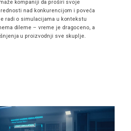
maže kompaniji da proširi svoje
 prednosti nad konkurencijom i poveća
se radi o simulacijama u kontekstu
 nema dileme – vreme je
dragoceno
, a
šnjenja u proizvodnji sve skuplje.