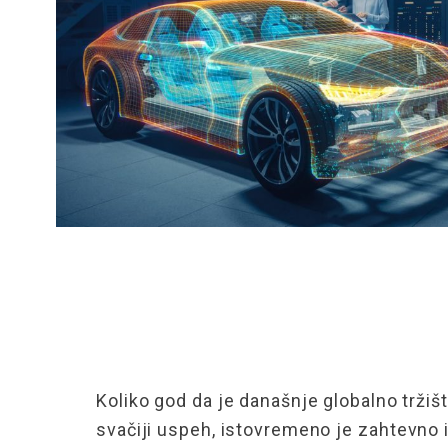
Koliko god da je današnje globalno tržiš
svačiji uspeh, istovremeno je
zahtevno