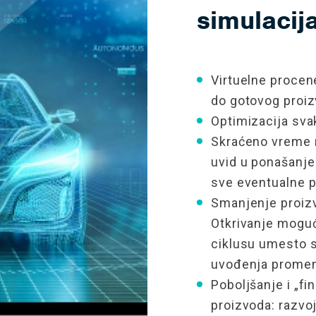
simulacij
Virtuelne
procen
do
gotovog
proi
Optimizacija sva
Skraćeno vreme r
uvid u ponašanj
sve
eventualne
p
Smanjenje proizv
Otkrivanje
mogu
ciklusu
umesto
uvođenja
prome
Poboljšanje
i
„
fi
proizvoda:
razvo