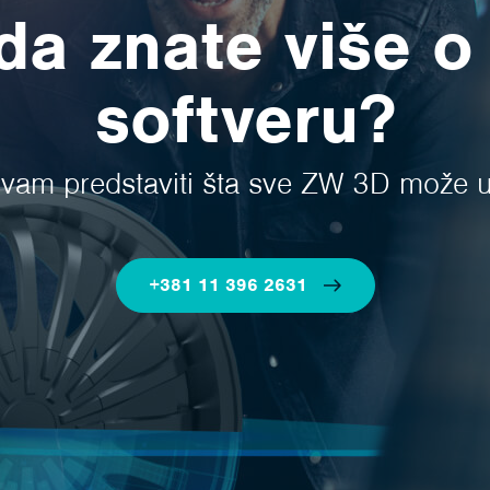
 da znate više 
softveru?
am predstaviti šta sve ZW 3D može uči
+381 11 396 2631