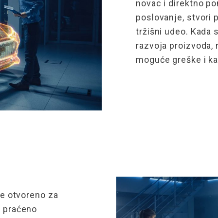
novac i direktno po
poslovanje, stvori
tržišni
udeo
. Kada 
razvoja proizvoda,
moguće greške i ka
te otvoreno za
i praćeno