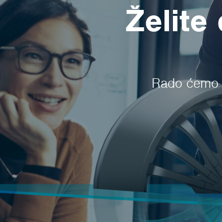
Želite
Rado ćemo v