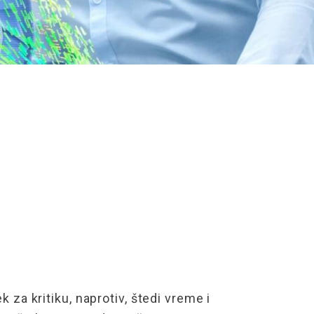
ek
za kritiku, naprotiv, štedi vreme i