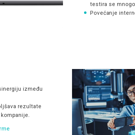
testira se mnogo 
Povećanje
intern
sinergiju između
ljšava rezultate
kompanije.
orme