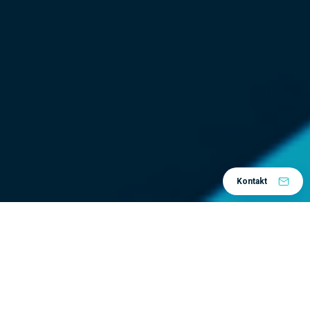
Kontakt
Obuke se održavaju u malim grupama, kako bi
predavač mogao da se posveti svakom polazniku
pojedinačno i odgovori na sva pitanja i nedoumice.
Svaki polaznik dobija najnoviju literaturu u vidu