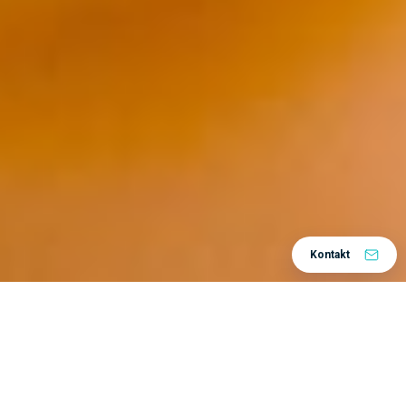
Kontakt
Kako planiranje i optimizacija proizvodnje
postaju poslastica s DELMIA Ortems
August je, a to znači da mnogi od nas osjećaju
vruće ljetne temperature. Sunce prži, zrak je