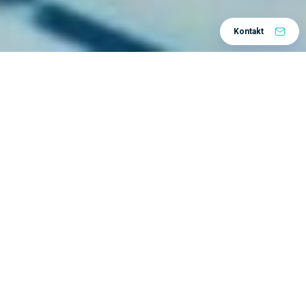
Kontakt
Home
Rješenja
Po procesima
Upravljanje
/
/
/
životnim ciklusom proizvoda
Upravljanje
/
zahtjevima
Udovoljiti svima? Posve je nemoguće, ali kada je
riječ o upravljanju zahtjevima u složenom razvojnom
i proizvodnom procesu, poželjno je nastojati
zadovoljiti potrebe, a od sada je to i znatno lakše!
Specifikacija zahtjeva služi kao ulazni dokument
svakom ko se bavi razvojem proizvoda i procesa,
testiranjem, izradom prototipa, te proizvodnjom.