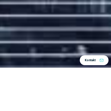
Kontakt
digitalnu
Kod nas se počelo intenzivno ulagati u
transformaciju
tek prije nekoliko godina. Digitalnu
transformaciju možemo promatrati kroz dva
segmenta – Evoluciju ili “
Digital performance
management
“, što označava kontinuirano