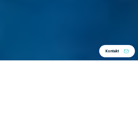
Kontakt
Home
Zašto mi?
O nama
/
/
S osobitim zadovoljstvom želimo s vama podijeliti
naših 30 godina uspješnog rada.
CADCAM Grupa prisutna je sve to vrijeme i
prepoznatljiv je brand na tržištu razvoja i
proizvodnje, prvenstveno u automobilskoj industriji,