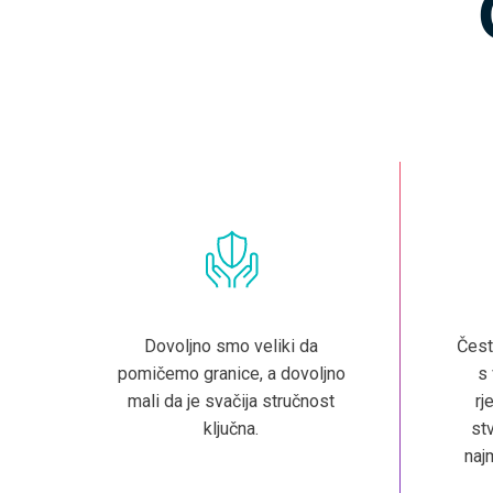
Dovoljno smo veliki da
Čest
pomičemo granice, a dovoljno
s
mali da je svačija stručnost
rj
ključna.
stv
naj