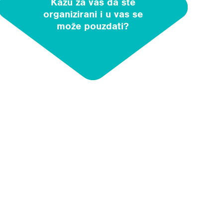
Kažu za vas da ste
organizirani i u vas se
može pouzdati?