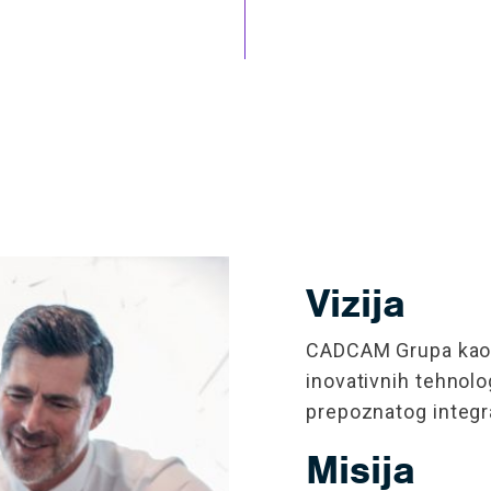
Vizija
CADCAM Grupa kao p
inovativnih tehnolog
prepoznatog integra
Misija