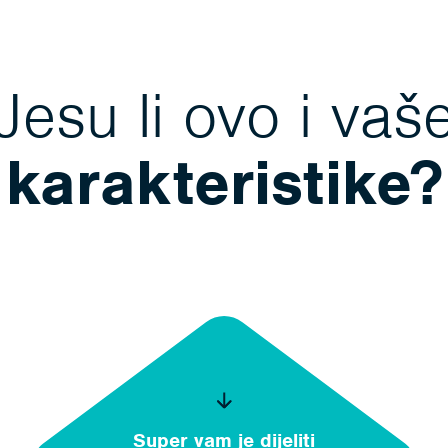
Jesu li ovo i vaš
karakteristike?
Super vam je dijeliti