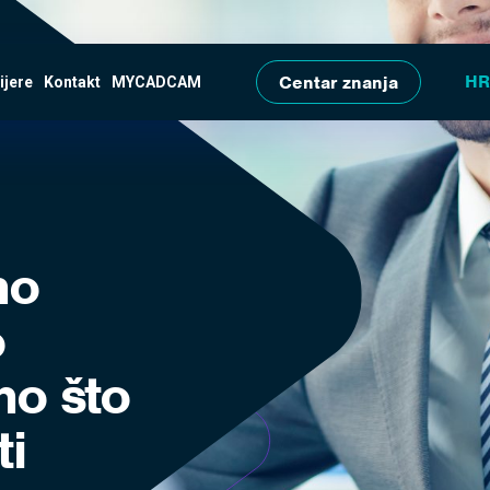
Skip to main content
Centar znanja
ijere
Kontakt
MYCADCAM
no
o
no što
ti