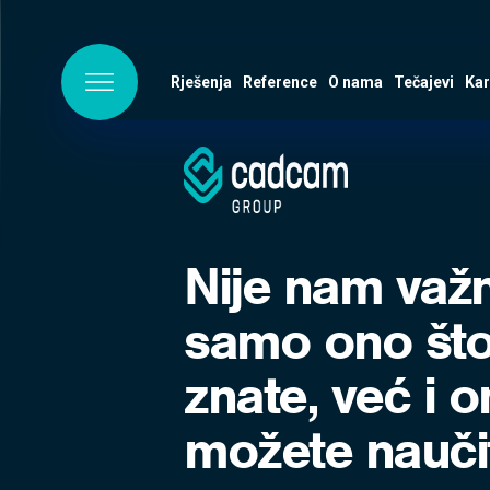
Rješenja
Reference
O nama
Tečajevi
Kar
Nije nam važ
samo ono št
znate, već i o
možete nauči