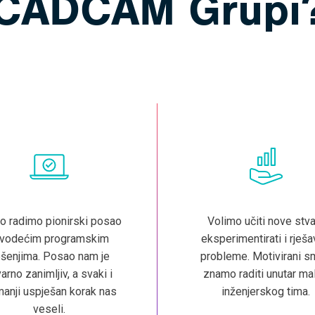
CADCAM Grupi
o radimo pionirski posao
Volimo učiti nove stvar
 vodećim programskim
eksperimentirati i rješa
ešenjima. Posao nam je
probleme. Motivirani s
arno zanimljiv, a svaki i
znamo raditi unutar ma
manji uspješan korak nas
inženjerskog tima.
veseli.