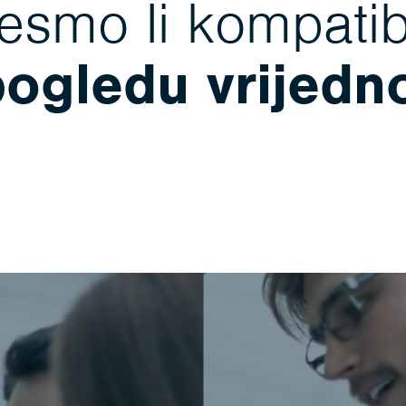
jesmo li kompatibi
pogledu vrijedn