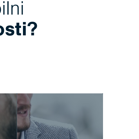
lni
osti?