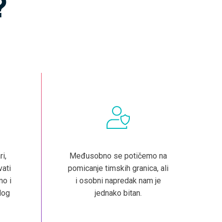
?
i,
Međusobno se potičemo na
vati
pomicanje timskih granica, ali
mo i
i osobni napredak nam je
log
jednako bitan.