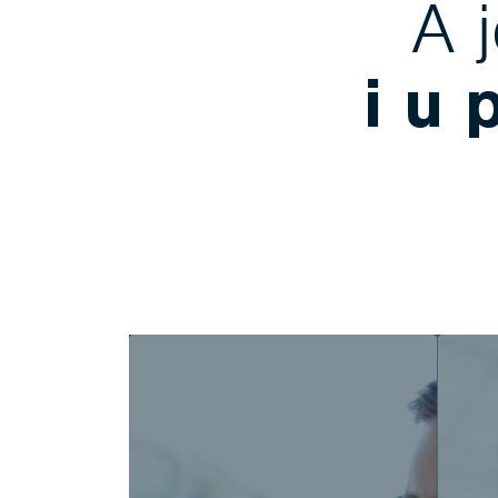
A 
i u 