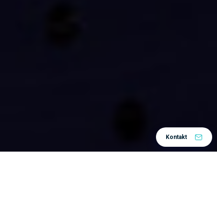
Kontakt
Jučer sam imala vrlo zanimljiv intervju sa studentom
koji piše seminarski rad na temu usporedbe nabavne
cijene najčešćih CAD alata i povrata ulaganja.