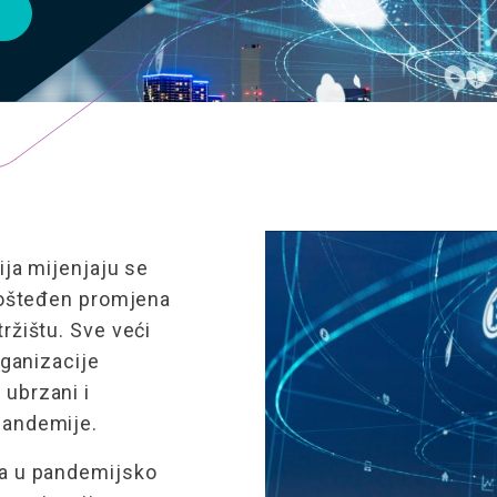
ija mijenjaju se
 pošteđen promjena
ržištu. Sve veći
rganizacije
ubrzani i
pandemije.
va u pandemijsko