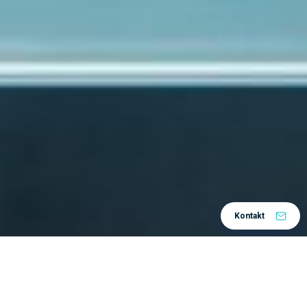
Kontakt
PLM (
Product Lifecycle management
)
tijekom
evolucije
svoje
postepeno se prilagođavao