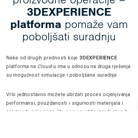
3DEXPERIENCE
platforma
pomaže vam
poboljšati suradnju
Neke od drugih prednosti koje
3DEXPERIENCE
platforma na
Cloud
-u ima u odnosu na druga rješenja
su mogućnost simulacije i poboljšane suradnje.
Vrlo jednostavno možete ubrzati proces ocjenjivanja
performansi, pouzdanosti i sigurnosti materijala i
proizvoda prije nego što se posvetite izradi skupih,
fizičkih prototipova. Integrirajte simulacijske
tehnologije u svakodnevne aktivnosti dizajna
SIMULIA
proizvoda koristeći
softversko rješenje.