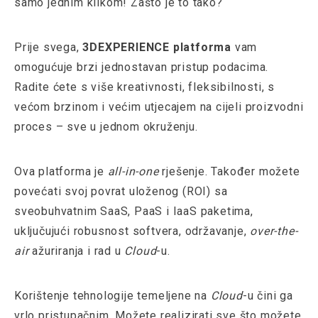
samo jednim klikom! Zašto je to tako?
Prije svega,
3DEXPERIENCE platforma
vam
omogućuje brzi jednostavan pristup podacima.
Radite ćete s više kreativnosti, fleksibilnosti, s
većom brzinom i većim utjecajem na cijeli proizvodni
proces – sve u jednom okruženju.
Ova platforma je
all-in-one
rješenje. Također možete
povećati svoj povrat uloženog (ROI) sa
sveobuhvatnim SaaS, PaaS i IaaS paketima,
uključujući robusnost softvera, održavanje,
over-the-
air
ažuriranja i rad u
Cloud
-u.
Korištenje tehnologije temeljene na
Cloud
-u čini ga
vrlo pristupačnim. Možete realizirati sve što možete