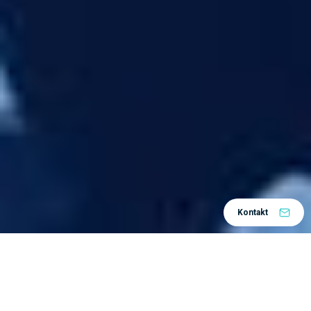
Kontakt
Integrirano modeliranje i simulacija, poznato kao
MODSIM
, daje inženjerima mogućnost stvaranja
dizajna proizvoda na potpuno nov način i uvida