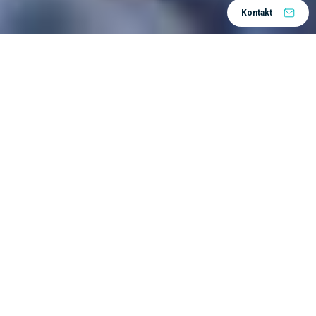
Kontakt
Programsko rješenje
pod nazivom
CATIA
je
vodeće svjetsko rješenje za dizajn proizvoda i
iskustvo koje stječemo tijekom korištenja
proizvoda. Koriste ga renomirane svjetske
organizacije u nekoliko različitih industrija, za
razvoj proizvoda koje vidimo i koristimo u
svakodnevnom životu.
U današnjem konkurentnom poslovnom okruženju,
tvrtke moraju promijeniti i transformirati svoje
kreativne procese. Stoga je potrebno prijeći s
konvencionalnog i tradicionalnog dizajna proizvoda
na dizajn koji je usmjeren prema korisničkom
iskustvu. Dizajniranje novog i uzbudljivog