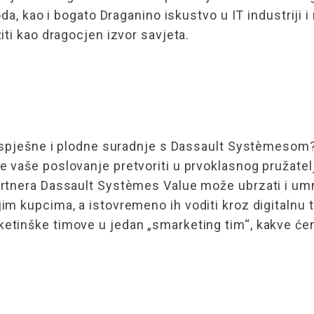
da, kao i bogato Draganino iskustvo u IT industriji i
ti kao dragocjen izvor savjeta.
i uspješne i plodne suradnje s Dassault Systèmesom
e vaše poslovanje pretvoriti u prvoklasnog pružate
artnera Dassault Systèmes Value može ubrzati i um
im kupcima, a istovremeno ih voditi kroz digitalnu 
etinške timove u jedan „smarketing tim“, kakve ćem