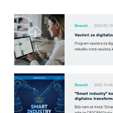
Novosti
2023-05-19
Vaučeri za digitali
Program vaučera za digi
nekoliko vrsta vaučera, k
Novosti
2022-10-06
"Smart industry" ko
digitalnu transform
Bliži nam se treća “Smar
gdje će CADCAM Grupa im