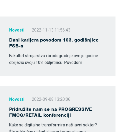
Novosti
2022-11-13 11:56:43
Dani karijera povodom 103. godišnjice
FSB-a
Fakultet strojarstva i brodogradnje ove je godine
obilježio svoju 103. obljetnicu. Povodom
Novosti
2022-09-08 13:20:06
Pridružite nam se na PROGRESSIVE
FMCG/RETAIL konferenciji
Kako se digitalno transformira naš javni sektor?
Što je ključno u digitalizaciji korporativnog