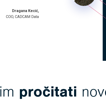
Dragana Kecić,
COO, CADCAM Data
lim
pročitati
novo