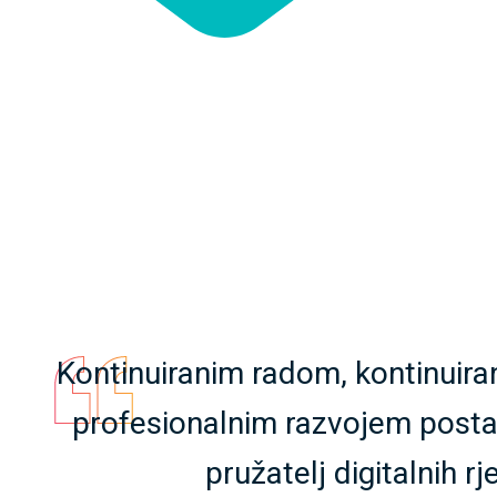
Kontinuiranim radom, kontinuira
profesionalnim razvojem posta
pružatelj digitalnih rj