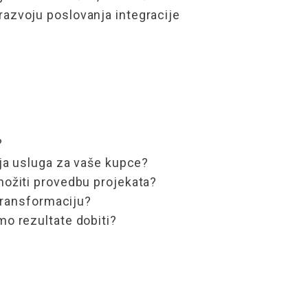
 razvoju poslovanja integracije
?
lja usluga za vaše kupce?
nožiti provedbu projekata?
transformaciju
?
o rezultate dobiti?