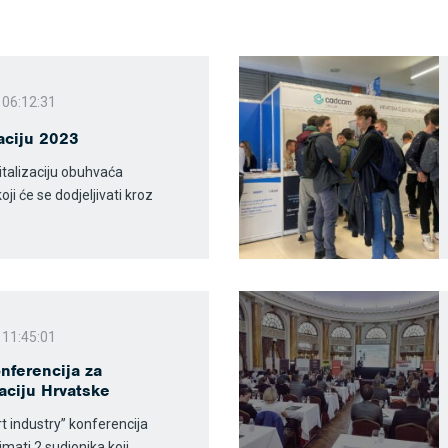
 06:12:31
zaciju 2023
talizaciju obuhvaća
oji će se dodjeljivati kroz
 11:45:01
nferencija za
aciju Hrvatske
t industry” konferencija
ati 2 sudionika koji