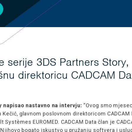
je serije 3DS Partners Story
zvršnu direktoricu CADCAM D
y napisao nastavno na intervju:
“Ovog smo mjeseca 
m Kečić, glavnom poslovnom direktoricom CADCAM Da
ult Systèmes EUROMED. CADCAM Data član je CADCA
. Njihovo bogato iskustvo u pružanju softvera i uslu