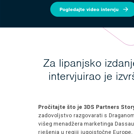
Pogledajte video intervju
Za lipanjsko izdan
intervjuirao je i
Pročitajte što je 3DS Partners Stor
zadovoljstvo razgovarati s Dragano
višeg menadžera marketinga Dassa
rješenja u regiji jugoistočne Europe