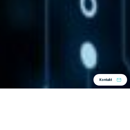
Kontakt
Home
Rješenja
Po području
Upravljanje životnim
/
/
/
ciklusom proizvoda
Životni ciklus dokumenta
/
Neusklađenost, nedostupnost ili dupliranje