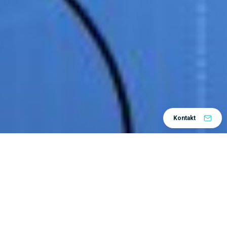
Kontakt
Home
Rješenja
Po području
3D dizajn i
/
/
/
oblikovanje
Metodologija
/
Sve dobro radi kada svatko zna što radi
Pojednostavite i unificirajte procese konstrukcije