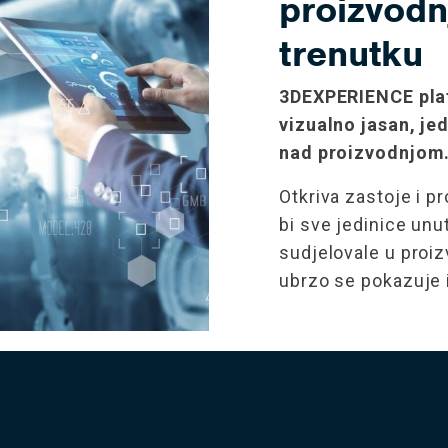
proizvod
trenutku
3DEXPERIENCE plat
vizualno jasan, je
nad proizvodnjom
Otkriva zastoje i 
bi sve jedinice un
sudjelovale u proi
ubrzo se pokazuje 