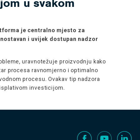
njom u svakom
forma je centralno mjesto za
dnostavan i uvijek dostupan nadzor
.
probleme, uravnotežuje proizvodnju kako
utar procesa ravnomjerno i optimalno
zvodnom procesu. Ovakav tip nadzora
isplativom investicijom.