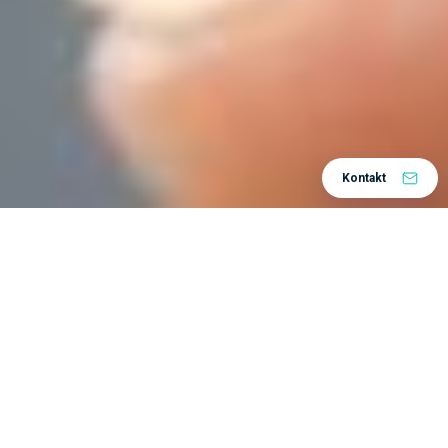
Kontakt
Home
Centar znanja
Tips and Tricks
/
/
Želim da
usavršim
svoje veštine
3D dizajn i metodologija