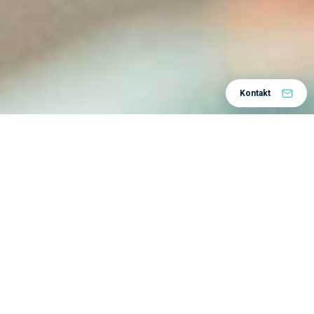
Kontakt
Home
Centar znanja
Događaj
/
/
Želim da
posetim
događaj
Upravljanje životnim ciklusom proizvoda