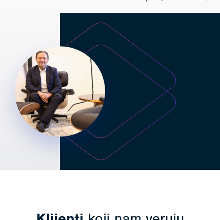
Klijenti
koji nam veruju