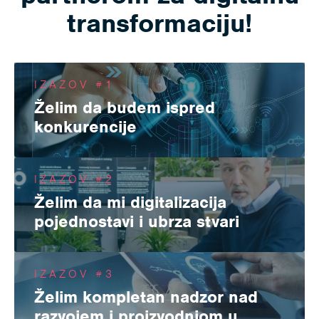
transformaciju!
IZAZOV #1
Želim da budem ispred
konkurencije
Naravno! Pravo rešenje je ono koje rešava i tržišne izazove
koji tek dolaze. Implementacijom naših rešenja postižete
IZAZOV #2
konkurentnost na svetskom nivou, a nakon digitalne
Želim da mi digitalizacija
transformacije koju sprovodimo postižete agilnost,
pojednostavi i ubrza stvari
fleksibilnost i prilagodljivost dinamičnim tržišnim uslovima i
Centralno mesto za razmenu svih podataka i praćenje svih
željama i potrebama vaših kupaca.
projekata. Jednostavno, zar ne? 3DEXPERIENCE platforma
IZAZOV #3
omogućava nadzor nad projektima, konstrukcijom i
Želim kompletan nadzor nad
proizvodnjom - od ideje do robota. Svi vaši podaci: od 3D
razvojem i proizvodnjom u