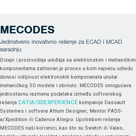
MECODES
Jedinstveno inovativno rešenje za ECAD i MCAD
saradnju
Dizajn i proizvodnja uređaja sa elektronskim i mehaničkim
komponentama zahtevan je proces u kom najveću uštedu
donosi vidljivost elektronskih komponenata unutar
mehaničkog 3D modela i obrnuto. MECODES omogućava
jednostavnu razmenu podataka između softverskog
CATIA/3DEXPERIENCE
rešenja
kompanije Dassault
Systemes i softvera Altium Designer, Mentor PADS-
a/Xpedition ili Cadence Allegro. Upotrebom rešenja
MECODES naši korisnici, kao što su Swatch ili Valeo,