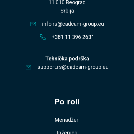
11 010 Beograd
Srbija
info.rs@cadcam-group.eu
+381 11 396 2631
Tehnička podrška
support.rs@cadcam-group.eu
Po roli
Menadžeri
Inženjeri