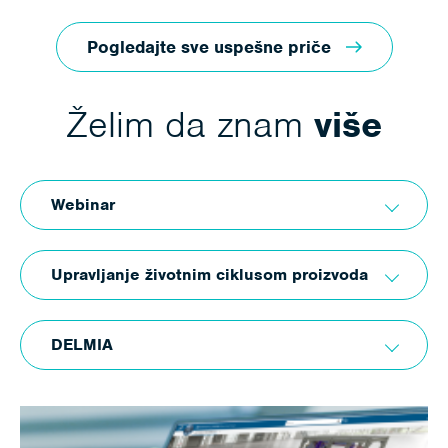
Pogledajte sve uspešne priče
Želim da znam
više
Webinar
Upravljanje životnim ciklusom proizvoda
DELMIA