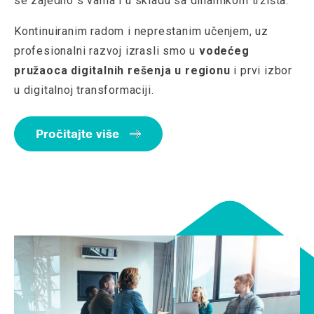
se zajedno s vama i u skladu sa dinamikom tržišta.
Kontinuiranim radom i neprestanim učenjem, uz
profesionalni razvoj izrasli smo u
vodećeg
pružaoca digitalnih rešenja u regionu
i prvi izbor
u digitalnoj transformaciji.
Pročitajte više