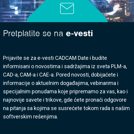
Pretplatite se na
e-vesti
Prijavite se za e-vesti CADCAM Date i budite
informisani o novostima i sadržajima iz sveta PLM-a,
CAD-a, CAM-a i CAE-a. Pored novosti, dobijaćete i
informacije o aktuelnim događajima, vebinarima i
specijalnim ponudama koje pripremamo za vas, kao i
najnovije savete i trikove, gde ćete pronaći odgovore
na pitanja sa kojima se susrećete tokom rada s našim
softverskim rešenjima.