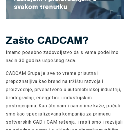
modela, poslovnih dokumenta i sastavnica, do svakog
svakom trenutku
zadatka i svakog člana tima. Sve digitalno, pregledno i
3DEXPERIENCE platforma je centralno mesto za vizuelno
prilagođeno korisnicima.
jasan, jednostavan i uvek dostupan nadzor nad
proizvodnjom. Otkriva zastoje i probleme i uravnotežava
Zašto CADCAM?
proizvodnju tako da sve jedinice unutar procesa ravnomerno
i optimalno učestvuju u proizvodnom procesu. Ova vrsta
Imamo posebno zadovoljstvo da s vama podelimo
nadzora brzo se pokazuje isplativom investicijom.
naših 30 godina uspešnog rada.
CADCAM Grupa je sve to vreme prisutna i
prepoznatljiva kao brend na tržištu razvoja i
proizvodnje, prvenstveno u automobilskoj industriji,
brodogradnji, energetici i industrijskim
postrojenjima. Kao što nam i samo ime kaže, počeli
smo kao specijalizovana kompanija za primenu
softverskih CAD i CAM rešenja, i rasli smo i razvijali