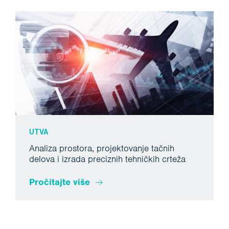
UTVA
Analiza prostora, projektovanje tačnih
delova i izrada preciznih tehničkih crteža
Pročitajte više