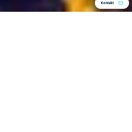
Kontakt
3DEXPERIENCE platformu
Tvrke koje koriste
mogu se jako razlikovati jedna od druge. Neki od njih
Bureau Veritas
su vrlo veliki, kao npr.
, dok su
EVUM Motors
druge manje start-up tvrtke poput
.
Osim toga, djeluju u raznim industrijama –
zrakoplovstvu i obrambenoj, industrijskoj opremi,
energetici i materijalima, građevinarstvu, biološkim
znanostima i mnogim drugim. Neki proizvode robu
Miele
široke potrošnje, kao npr.
, dok drugi, kao npr.
Assistem
, izgraditi industrijsku infrastrukturu.
Zanimljivo je napomenuti da su, unatoč tim
razlikama, prednosti platforme 3DEXPERIENCE
često iznenađujuće slične. Pogledajmo neke od njih