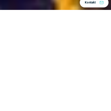
Kontakt
3DEXPERIENCE platformu
Tvrke koje koriste
mogu se jako razlikovati jedna od druge. Neki od njih
Bureau Veritas
su vrlo veliki, kao npr.
, dok su
EVUM Motors
druge manje start-up tvrtke poput
.
Osim toga, djeluju u raznim industrijama –
zrakoplovstvu i obrambenoj, industrijskoj opremi,
energetici i materijalima, građevinarstvu, biološkim
znanostima i mnogim drugim. Neki proizvode robu
Miele
široke potrošnje, kao npr.
, dok drugi, kao npr.
Assistem
, izgraditi industrijsku infrastrukturu.
Zanimljivo je napomenuti da su, unatoč tim
razlikama, prednosti platforme 3DEXPERIENCE
često iznenađujuće slične. Pogledajmo neke od njih