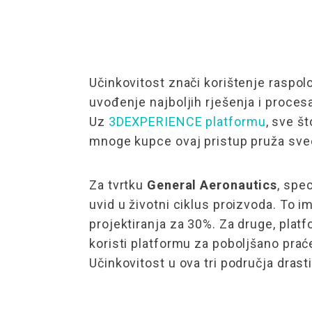
Učinkovitost znači korištenje raspolo
uvođenje najboljih rješenja i procesa
Uz
3DEXPERIENCE platformu
, sve š
mnoge kupce ovaj pristup pruža sveo
Za tvrtku
General Aeronautics
, spec
uvid u životni ciklus proizvoda. To 
projektiranja za 30%. Za druge, pla
koristi platformu za poboljšano prać
Učinkovitost u ova tri područja dras