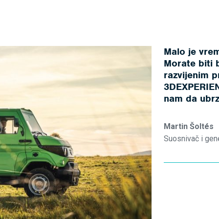
Malo je vre
Morate biti
razvijenim p
3DEXPERIEN
nam da ubrz
Martin Šoltés
Suosnivač i gen