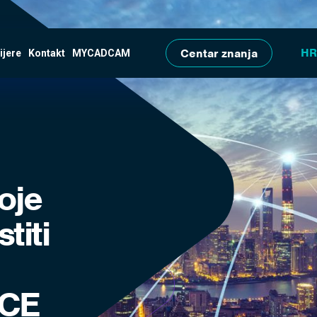
Skip to main content
Centar znanja
ijere
Kontakt
MYCADCAM
oje
titi
CE