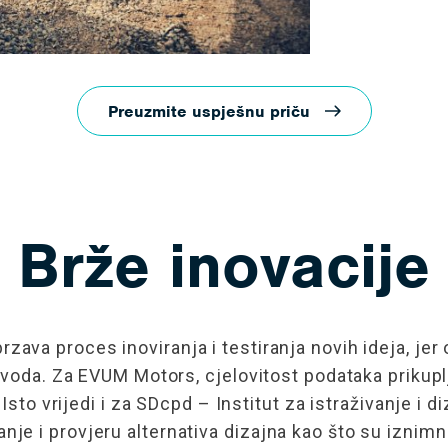
Preuzmite uspješnu priču
Brže inovacije
rzava proces inoviranja i testiranja novih ideja, je
izvoda. Za EVUM Motors, cjelovitost podataka prik
Isto vrijedi i za SDcpd – Institut za istraživanje i d
e i provjeru alternativa dizajna kao što su iznimno