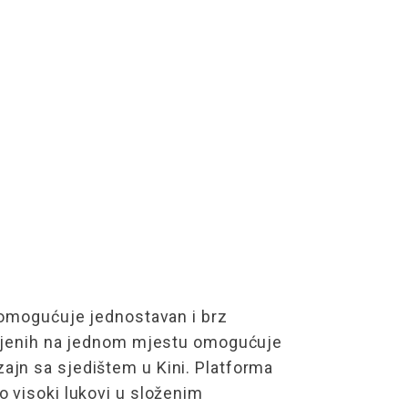
r omogućuje jednostavan i brz
upljenih na jednom mjestu omogućuje
izajn sa sjedištem u Kini. Platforma
 visoki lukovi u složenim