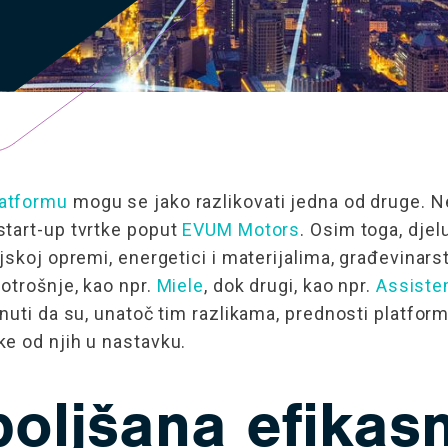
atformu
mogu se jako razlikovati jedna od druge. Neki
start-up tvrtke poput
EVUM Motors
. Osim toga, djel
jskoj opremi, energetici i materijalima, građevina
otrošnje, kao npr.
Miele
, dok drugi, kao npr.
Assist
enuti da su, unatoč tim razlikama, prednosti platf
e od njih u nastavku.
oljšana efikas