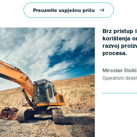
Preuzmite uspješnu priču
Brz pristup 
korištenja 
razvoj proi
procesa.
Miroslav Stolić
Operativni dire