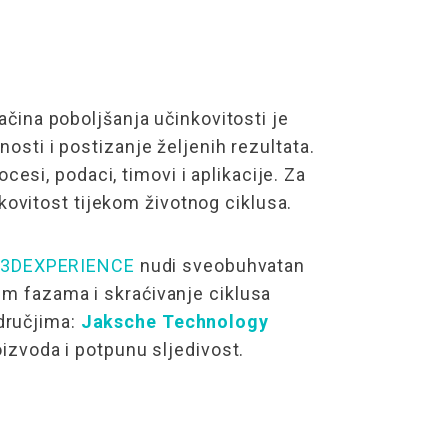
ačina poboljšanja učinkovitosti je
osti i postizanje željenih rezultata.
esi, podaci, timovi i aplikacije. Za
ovitost tijekom životnog ciklusa.
a 3DEXPERIENCE
nudi sveobuhvatan
im fazama i skraćivanje ciklusa
dručjima:
Jaksche Technology
oizvoda i potpunu sljedivost.