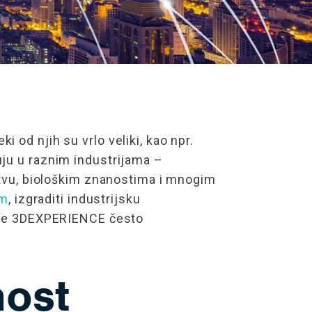
 od njih su vrlo veliki, kao npr.
uju u raznim industrijama –
rstvu, biološkim znanostima i mnogim
em
, izgraditi industrijsku
orme 3DEXPERIENCE često
nost