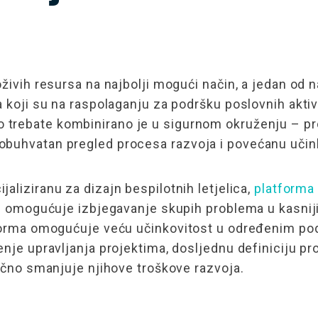
živih resursa na najbolji mogući način, a jedan od n
 koji su na raspolaganju za podršku poslovnih aktivn
to trebate kombinirano je u sigurnom okruženju – proc
buhvatan pregled procesa razvoja i povećanu učink
ijaliziranu za dizajn bespilotnih letjelica,
platform
im omogućuje izbjegavanje skupih problema u kasnij
tforma omogućuje veću učinkovitost u određenim po
enje upravljanja projektima, dosljednu definiciju pr
tično smanjuje njihove troškove razvoja.