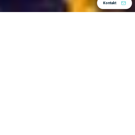
Kontakt
3DEXPERIENCE platformu
Tvrke koje koriste
mogu se jako razlikovati jedna od druge. Neki od njih
Bureau Veritas
su vrlo veliki, kao npr.
, dok su
EVUM Motors
druge manje start-up tvrtke poput
.
Osim toga, djeluju u raznim industrijama –
zrakoplovstvu i obrambenoj, industrijskoj opremi,
energetici i materijalima, građevinarstvu, biološkim
znanostima i mnogim drugim. Neki proizvode robu
Miele
široke potrošnje, kao npr.
, dok drugi, kao npr.
Assistem
, izgraditi industrijsku infrastrukturu.
Zanimljivo je napomenuti da su, unatoč tim
razlikama, prednosti platforme 3DEXPERIENCE
često iznenađujuće slične. Pogledajmo neke od njih