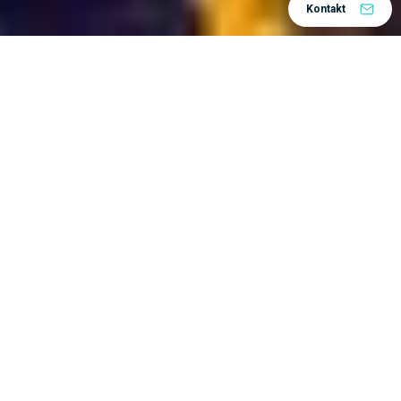
Kontakt
3DEXPERIENCE platformu
Tvrke koje koriste
mogu se jako razlikovati jedna od druge. Neki od njih
Bureau Veritas
su vrlo veliki, kao npr.
, dok su
EVUM Motors
druge manje start-up tvrtke poput
.
Osim toga, djeluju u raznim industrijama –
zrakoplovstvu i obrambenoj, industrijskoj opremi,
energetici i materijalima, građevinarstvu, biološkim
znanostima i mnogim drugim. Neki proizvode robu
Miele
široke potrošnje, kao npr.
, dok drugi, kao npr.
Assistem
, izgraditi industrijsku infrastrukturu.
Zanimljivo je napomenuti da su, unatoč tim
razlikama, prednosti platforme 3DEXPERIENCE
često iznenađujuće slične. Pogledajmo neke od njih