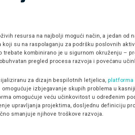
živih resursa na najbolji mogući način, a jedan od n
 koji su na raspolaganju za podršku poslovnih aktivn
to trebate kombinirano je u sigurnom okruženju – proc
buhvatan pregled procesa razvoja i povećanu učink
ijaliziranu za dizajn bespilotnih letjelica,
platform
im omogućuje izbjegavanje skupih problema u kasnij
tforma omogućuje veću učinkovitost u određenim po
enje upravljanja projektima, dosljednu definiciju pr
tično smanjuje njihove troškove razvoja.