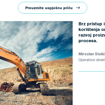
Preuzmite uspješnu priču
Brz pristup 
korištenja 
razvoj proi
procesa.
Miroslav Stolić
Operativni dire