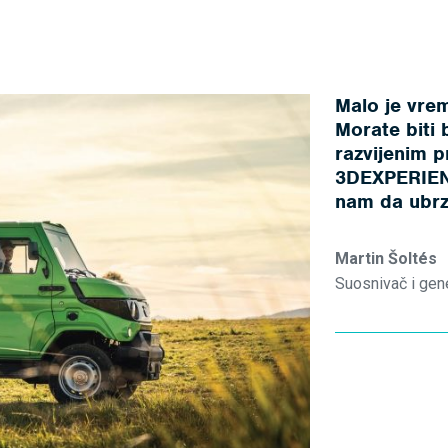
Malo je vre
Morate biti
razvijenim p
3DEXPERIEN
nam da ubrz
Martin Šoltés
Suosnivač i gen