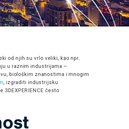
 od njih su vrlo veliki, kao npr.
uju u raznim industrijama –
rstvu, biološkim znanostima i mnogim
em
, izgraditi industrijsku
orme 3DEXPERIENCE često
nost