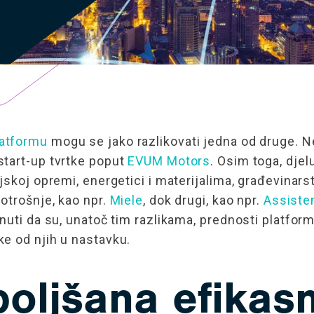
atformu
mogu se jako razlikovati jedna od druge. Neki
start-up tvrtke poput
EVUM Motors
. Osim toga, djel
jskoj opremi, energetici i materijalima, građevina
otrošnje, kao npr.
Miele
, dok drugi, kao npr.
Assist
enuti da su, unatoč tim razlikama, prednosti platf
e od njih u nastavku.
oljšana efikas