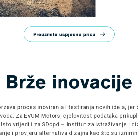
Preuzmite uspješnu priču
Brže inovacije
rzava proces inoviranja i testiranja novih ideja, je
izvoda. Za EVUM Motors, cjelovitost podataka prik
Isto vrijedi i za SDcpd – Institut za istraživanje i d
e i provjeru alternativa dizajna kao što su iznimno