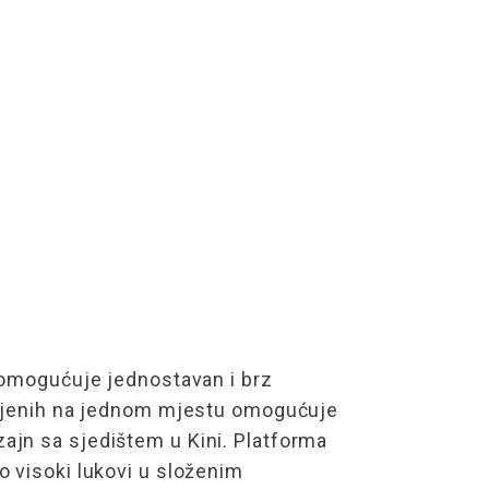
r omogućuje jednostavan i brz
upljenih na jednom mjestu omogućuje
izajn sa sjedištem u Kini. Platforma
 visoki lukovi u složenim