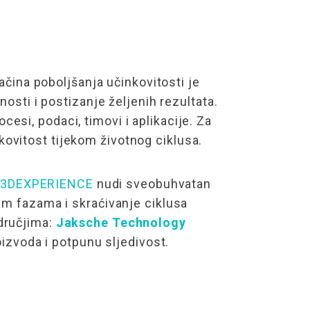
ačina poboljšanja učinkovitosti je
osti i postizanje željenih rezultata.
esi, podaci, timovi i aplikacije. Za
ovitost tijekom životnog ciklusa.
a 3DEXPERIENCE
nudi sveobuhvatan
im fazama i skraćivanje ciklusa
dručjima:
Jaksche Technology
oizvoda i potpunu sljedivost.