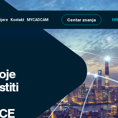
Skip to main content
Centar znanja
ijere
Kontakt
MYCADCAM
oje
titi
CE