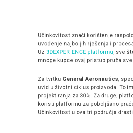
Učinkovitost znači korištenje raspolo
uvođenje najboljih rješenja i procesa
Uz
3DEXPERIENCE platformu
, sve š
mnoge kupce ovaj pristup pruža sveo
Za tvrtku
General Aeronautics
, spec
uvid u životni ciklus proizvoda. To 
projektiranja za 30%. Za druge, pla
koristi platformu za poboljšano prać
Učinkovitost u ova tri područja dras