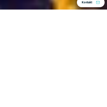
Kontakt
3DEXPERIENCE platformu
Tvrke koje koriste
mogu se jako razlikovati jedna od druge. Neki od njih
Bureau Veritas
su vrlo veliki, kao npr.
, dok su
EVUM Motors
druge manje start-up tvrtke poput
.
Osim toga, djeluju u raznim industrijama –
zrakoplovstvu i obrambenoj, industrijskoj opremi,
energetici i materijalima, građevinarstvu, biološkim
znanostima i mnogim drugim. Neki proizvode robu
Miele
široke potrošnje, kao npr.
, dok drugi, kao npr.
Assistem
, izgraditi industrijsku infrastrukturu.
Zanimljivo je napomenuti da su, unatoč tim
razlikama, prednosti platforme 3DEXPERIENCE
često iznenađujuće slične. Pogledajmo neke od njih