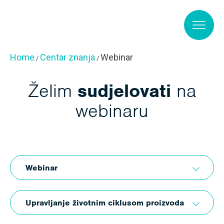
Skip to main content
Home
Centar znanja
Webinar
/
/
Želim
sudjelovati
na
webinaru
Webinar
Upravljanje životnim ciklusom proizvoda