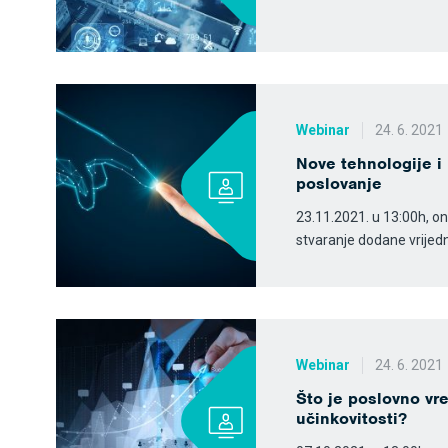
Webinar
24. 6. 2021
Nove tehnologije i 
poslovanje
23.11.2021. u 13:00h, on
stvaranje dodane vrijed
Webinar
24. 6. 2021
Što je poslovno vr
učinkovitosti?