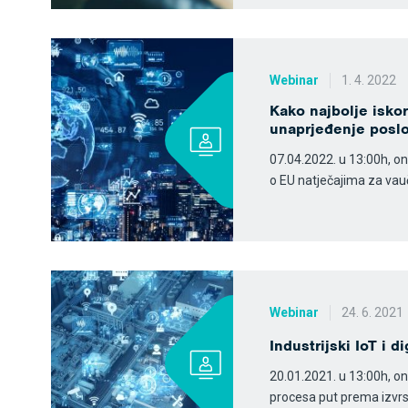
Webinar
1. 4. 2022
Kako najbolje iskor
unaprjeđenje posl
07.04.2022. u 13:00h, onl
o EU natječajima za vauče
Webinar
24. 6. 2021
Industrijski IoT i d
20.01.2021. u 13:00h, on
procesa put prema izvrs