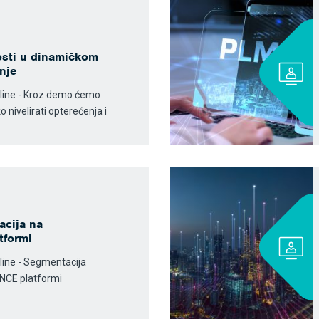
sti u dinamičkom
dnje
nline - Kroz demo ćemo
o nivelirati opterećenja i
acija na
tformi
nline - Segmentacija
ENCE platformi