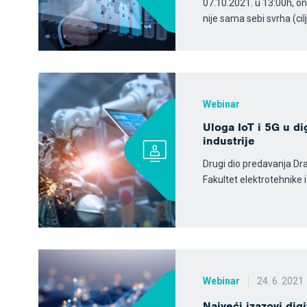
07.10.2021. u 13:00h, onl
nije sama sebi svrha (ci
Webinar
Uloga IoT i 5G u di
industrije
Drugi dio predavanja D
Fakultet elektrotehnike 
Webinar
24. 6. 2021
Najveći izazovi dig