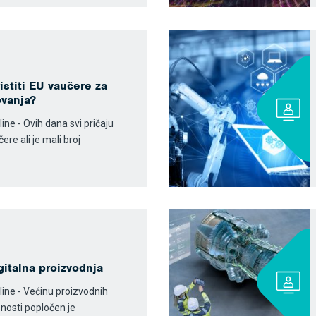
istiti EU vaučere za
ovanja?
ine - Ovih dana svi pričaju
re ali je mali broj
igitalna proizvodnja
line - Većinu proizvodnih
nosti popločen je