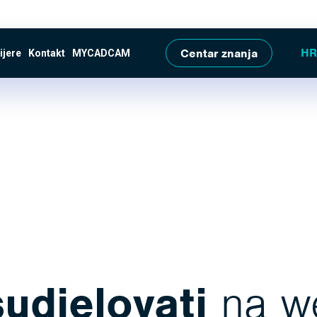
Skip to main content
Centar znanja
ijere
Kontakt
MYCADCAM
sudjelovati
na w