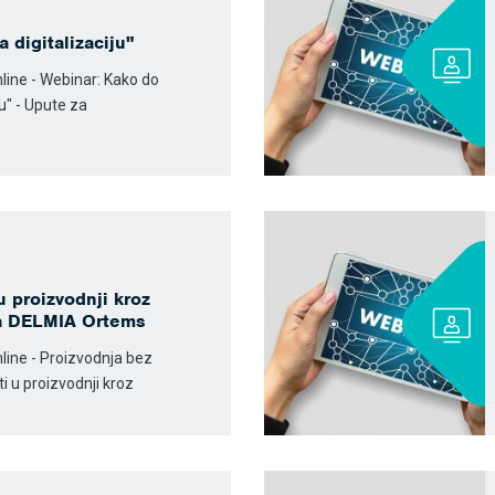
 digitalizaciju"
nline - Webinar: Kako do
ju" - Upute za
u proizvodnji kroz
ja DELMIA Ortems
nline - Proizvodnja bez
i u proizvodnji kroz