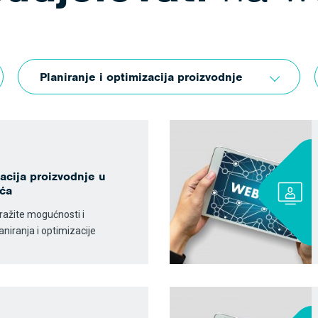
Planiranje i optimizacija proizvodnje
zacija proizvodnje u
ića
tražite mogućnosti i
niranja i optimizacije