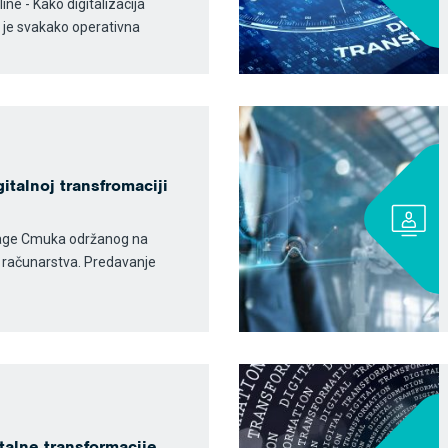
ine - Kako digitalizacija
lj je svakako operativna
gitalnoj transfromaciji
rage Cmuka održanog na
i računarstva. Predavanje
italne transformacije