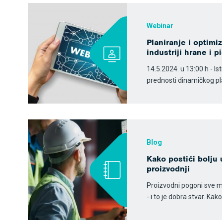
Webinar
Planiranje i optimi
industriji hrane i p
14.5.2024. u 13:00 h - Is
prednosti dinamičkog pla
Blog
Kako postići bolju 
proizvodnji
Proizvodni pogoni sve 
- i to je dobra stvar. Ka