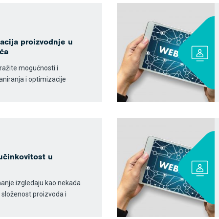
zacija proizvodnje u
ića
tražite mogućnosti i
niranja i optimizacije
učinkovitost u
manje izgledaju kao nekada
ko složenost proizvoda i