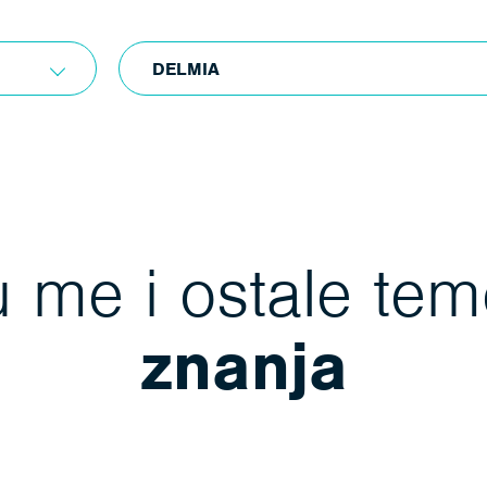
DELMIA
 me i ostale te
znanja