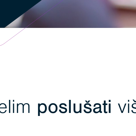
elim
poslušati
vi