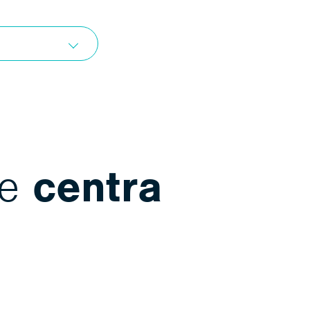
me
centra