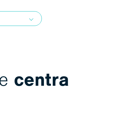
me
centra