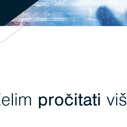
Želim
pročitati
vi