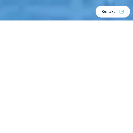
Kontakt
Home
Centar znanja
E-book
/
/
Želim
pročitati
više
Digitalna transformacija
CATIA