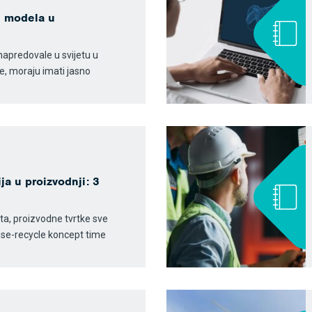
h modela u
napredovale u svijetu u
, moraju imati jasno
a u proizvodnji: 3
a, proizvodne tvrtke sve
use-recycle koncept time