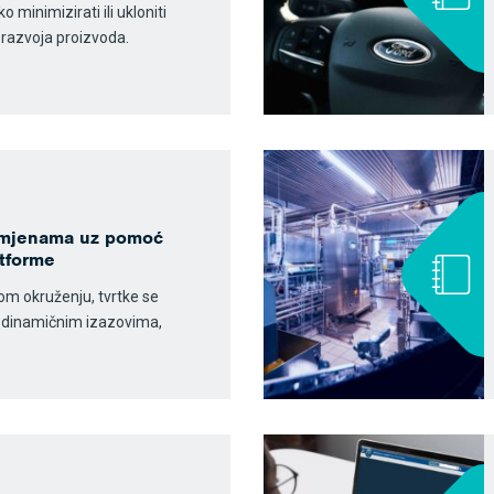
minimizirati ili ukloniti
s razvoja proizvoda.
romjenama uz pomoć
tforme
 okruženju, tvrtke se
 dinamičnim izazovima,