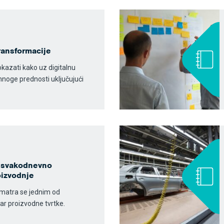
transformacije
kazati kako uz digitalnu
noge prednosti uključujući
e svakodnevno
oizvodnje
smatra se jednim od
ar proizvodne tvrtke.