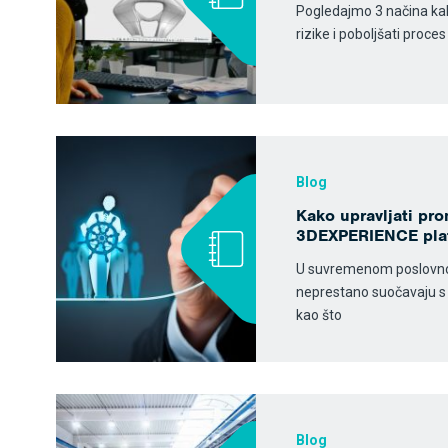
Pogledajmo 3 načina kako 
rizike i poboljšati proce
Blog
Kako upravljati p
3DEXPERIENCE pla
U suvremenom poslovnom
neprestano suočavaju s
kao što
Blog