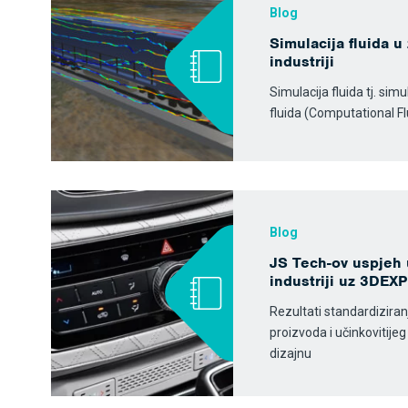
Blog
Simulacija fluida u
industriji
Simulacija fluida tj. si
fluida (Computational F
Blog
JS Tech-ov uspjeh 
industriji uz 3DE
Rezultati standardizira
proizvoda i učinkovitije
dizajnu