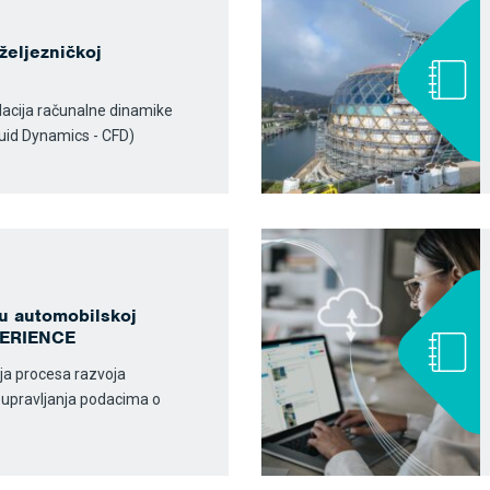
 željezničkoj
mulacija računalne dinamike
luid Dynamics - CFD)
u automobilskoj
XPERIENCE
nja procesa razvoja
g upravljanja podacima o