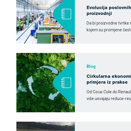
Evolucija poslovni
proizvodnji
Da bi proizvodne tvrtke 
kojem su promjene česte
Blog
Cirkularna ekonomij
primjera iz prakse
Od Coca-Cole do Renault
više usvajaju reduce-re