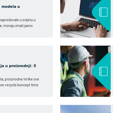
h modela u
napredovale u svijetu u
, moraju imati jasno
a u proizvodnji: 3
a, proizvodne tvrtke sve
use-recycle koncept time