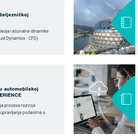
 željezničkoj
mulacija računalne dinamike
luid Dynamics - CFD)
u automobilskoj
XPERIENCE
nja procesa razvoja
g upravljanja podacima o