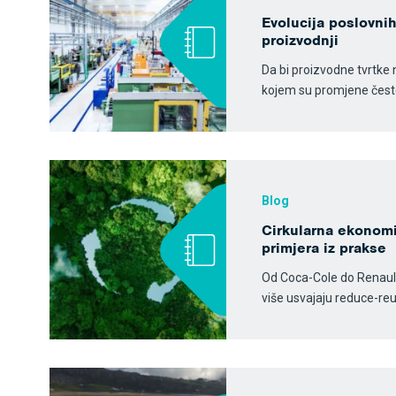
Evolucija poslovni
proizvodnji
Da bi proizvodne tvrtke 
kojem su promjene česte
Blog
Cirkularna ekonomij
primjera iz prakse
Od Coca-Cole do Renault
više usvajaju reduce-re