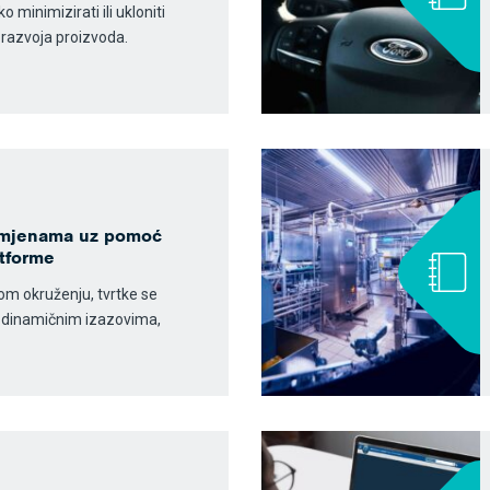
minimizirati ili ukloniti
s razvoja proizvoda.
romjenama uz pomoć
tforme
 okruženju, tvrtke se
 dinamičnim izazovima,