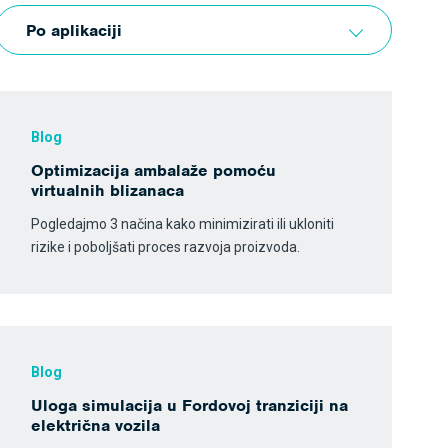
Po aplikaciji
Blog
Optimizacija ambalaže pomoću
virtualnih blizanaca
Pogledajmo 3 načina kako minimizirati ili ukloniti
rizike i poboljšati proces razvoja proizvoda.
Blog
Uloga simulacija u Fordovoj tranziciji na
električna vozila