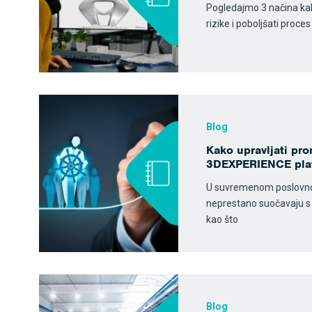
Pogledajmo 3 načina kako 
rizike i poboljšati proce
Blog
Kako upravljati p
3DEXPERIENCE pla
U suvremenom poslovnom
neprestano suočavaju s
kao što
Blog