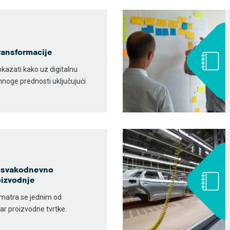
transformacije
kazati kako uz digitalnu
noge prednosti uključujući
e svakodnevno
oizvodnje
smatra se jednim od
ar proizvodne tvrtke.