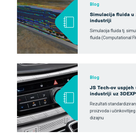
Blog
Simulacija fluida u
industriji
Simulacija fluida tj. si
fluida (Computational F
Blog
JS Tech-ov uspjeh 
industriji uz 3DE
Rezultati standardizira
proizvoda i učinkovitije
dizajnu