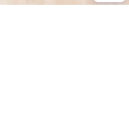
Home
Centar znanja
/
Blog
Upravljanje životnim ciklusom proizvoda
DELMIA